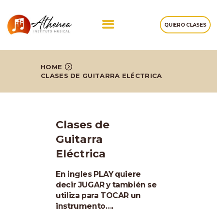
QUIERO CLASES
NOSOTROS
HOME
CLASES DE GUITARRA ELÉCTRICA
CLASES DE MÚSICA
TESTIMONIOS
NOTAS
Clases de
CONTACTOS
Guitarra
Eléctrica
En ingles PLAY quiere
decir JUGAR y también se
utiliza para TOCAR un
instrumento….