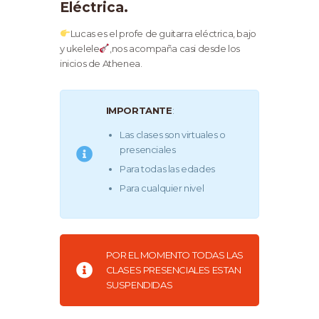
Eléctrica.
Lucas es el profe de guitarra eléctrica, bajo
y ukelele
,nos acompaña casi desde los
inicios de Athenea.
IMPORTANTE
:
Las clases son virtuales o
presenciales
Para todas las edades
Para cualquier nivel
POR EL MOMENTO TODAS LAS
CLASES PRESENCIALES ESTAN
SUSPENDIDAS