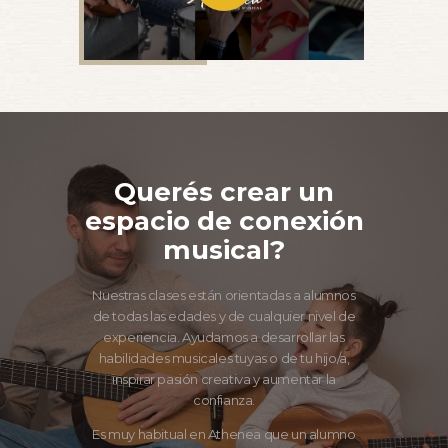
Querés crear un
espacio de conexión
musical?
Nuestras clases están orientadas a alumnos
de todas las edades y de cualquier nivel de
experiencia. Ayudamos a desarrollar las
habilidades musicales tuyas o de tu hijo/a,
inspirar pasión creativa y aumentar la
confianza.
Es muy habitual en Athenea que un alumno