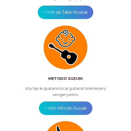
+ Info de Taller Musical
METODO SUZUKI
A tu hijo le gustaria tocar guitarra? Anímense y
vengan juntos.
+ Info Método Suzuki