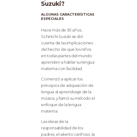
Suzuki?
ALGUNAS CARACTERÍSTICAS
ESPECIALES
Hace más de 50 años,
Schinichi Suzuki se dió
cuenta de las implicaciones
del hecho de que los niños
en todas partes del mundo
aprenden a hablar su lengua
materna con facilidad.
Comenzó a aplicar los
principios de adquisición de
lengua al aprendizaje de la
música, y llamó su método el
enfoque de la lengua
materna.
Las ideas de la
responsabilidad de los
padres, el aliento cariñoso, la