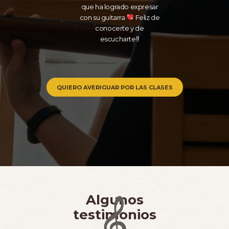
que ha logrado expresar
con su guitarra
Feliz de
conocerte y de
escucharte‼
QUIERO AVERIGUAR POR LAS CLASES
Algunos
testimonios