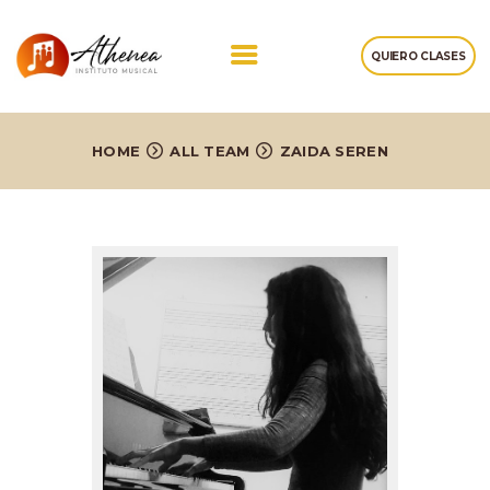
QUIERO CLASES
NOSOTROS
HOME
ALL TEAM
ZAIDA SEREN
CLASES DE MÚSICA
TESTIMONIOS
NOTAS
CONTACTOS